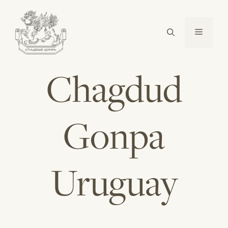
Saltar
al
Menú
contenido
Chagdud
Gonpa
Uruguay